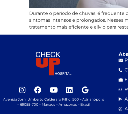
Durante o período de chuvas, é frequente 
sintomas intensos e prolongados. Nesses
tratamento mais eficiente e alívio para rest
At
P
C
E
W
A
Avenida Jorn. Umberto Calderaro Filho, 500 – Adrianópolis
– 69055-700 – Manaus – Amazonas – Brasil
A