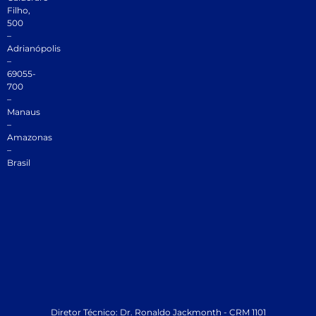
Filho,
500
–
Adrianópolis
–
69055-
700
–
Manaus
–
Amazonas
–
Brasil
Diretor Técnico: Dr. Ronaldo Jackmonth - CRM 1101