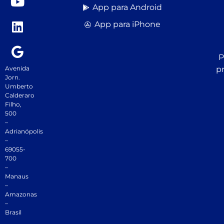
App para Android
App para iPhone
P
Avenida
p
Jorn.
Umberto
Calderaro
Filho,
500
–
Adrianópolis
–
69055-
700
–
Manaus
–
Amazonas
–
Brasil