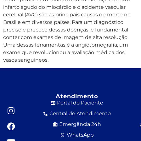
infarto agudo do miocárdio e o acidente vascular
cerebral (AVC) são as principais causas de morte no
Brasil e em diversos países. Para um diagnóstico
preciso e precoce dessas doenças, é fundamental
contar com exames de imagem de alta resolução.
Uma dessas ferramentas é a angiotomografia, um
exame que revolucionou a avaliação médica dos
vasos sanguíneos.
Atendimento
Portal do Paciente
Central de Atendimento
Emergência 24h
WhatsApp