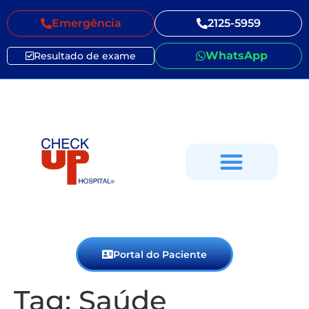
Emergência
2125-5959
WhatsApp
Resultado de exame
Portal do Paciente
Tag:
Saúde