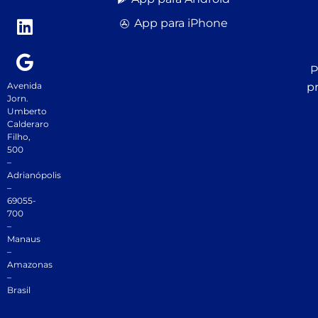
App para iPhone
P
Avenida
p
Jorn.
Umberto
Calderaro
Filho,
500
–
Adrianópolis
–
69055-
700
–
Manaus
–
Amazonas
–
Brasil