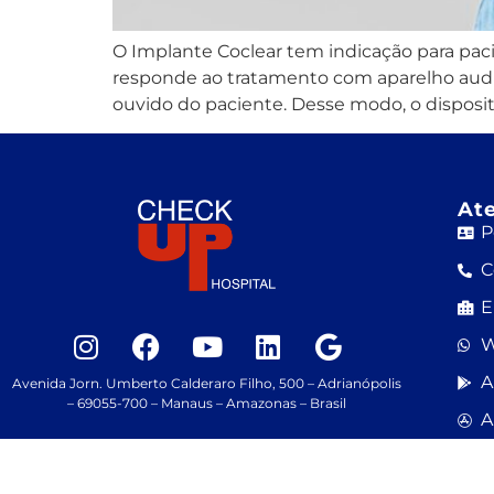
O Implante Coclear tem indicação para pa
responde ao tratamento com aparelho auditi
ouvido do paciente. Desse modo, o disposit
At
P
C
E
W
A
Avenida Jorn. Umberto Calderaro Filho, 500 – Adrianópolis
– 69055-700 – Manaus – Amazonas – Brasil
A