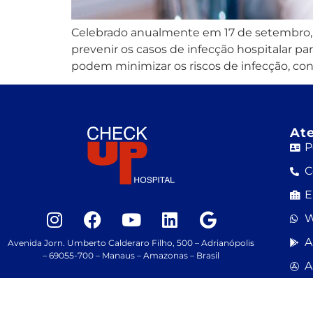
Celebrado anualmente em 17 de setembro, 
prevenir os casos de infecção hospitalar p
podem minimizar os riscos de infecção, cont
At
P
C
E
W
A
Avenida Jorn. Umberto Calderaro Filho, 500 – Adrianópolis
– 69055-700 – Manaus – Amazonas – Brasil
A