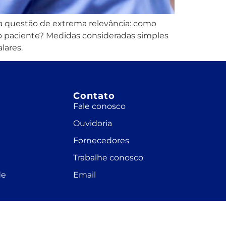
a questão de extrema relevância: como
do paciente? Medidas consideradas simples
lares.
Contato
Fale conosco
Ouvidoria
Fornecedores
Trabalhe conosco
de
Email